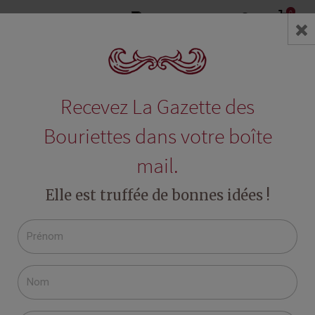
0
search
Accueil
Epicerie fine de terroir
Les risottos aux champignons
Risotto aux
Recevez La Gazette des
Bouriettes dans votre boîte
mail.
Elle est truffée de bonnes idées !