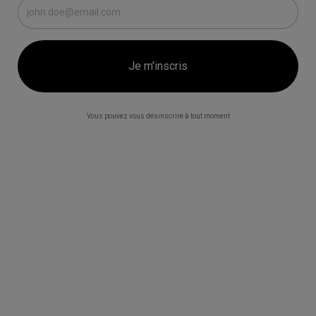
Vous pouvez vous désinscrire à tout moment
Risotto aux truffes
Référence
Sachet de 250g - 3,96€/100g
VAL-CA-DIS Souillac en Quercy