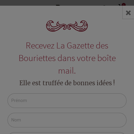
0
search
Accueil
Blog
Le cahier de recettes - Les desserts
Recevez La Gazette des
RECHERCHE DANS LE BLOG
Bouriettes dans votre boîte
mail.
Elle est truffée de bonnes idées !
DERNIERS ARTICLES