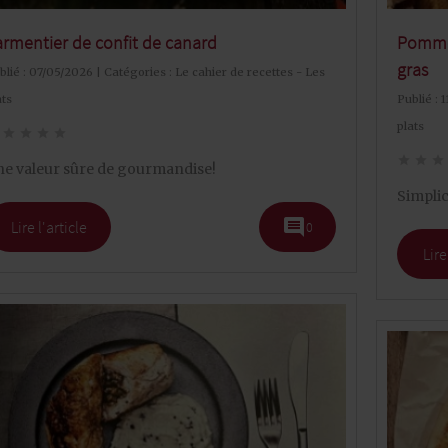
armentier de confit de canard
Pommes
gras
blié : 07/05/2026 | Catégories :
Le cahier de recettes - Les
ats
Publié : 
plats
star
star
star
star
star
star
star
e valeur sûre de gourmandise!
Simpli
comment
Lire l'article
0
Lire