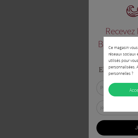
Recevez 
Bouriettes
Ce magasin vous 
réseaux sociaux et
utilisés pour vou
personnalisées. A
Elle est truf
personnelles ?
Acc
T
Pu
pl
star
Pl