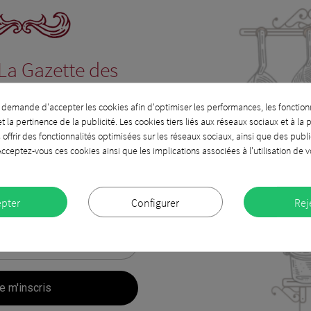
La Gazette des
 dans votre boîte
demande d'accepter les cookies afin d'optimiser les performances, les fonction
mail.
 la pertinence de la publicité. Les cookies tiers liés aux réseaux sociaux et à la p
s offrir des fonctionnalités optimisées sur les réseaux sociaux, ainsi que des publi
cceptez-vous ces cookies ainsi que les implications associées à l'utilisation de
fée de bonnes idées !
epter
Configurer
Rej
ournedos de magret de canard Rossini
sauce 
blié : 11/03/2025 | Catégories :
Le cahier de recettes - Les
Publié : 
ats
- Les pla
star
star
star
star
star
star
star
ongez au cœur de la gastronomie française