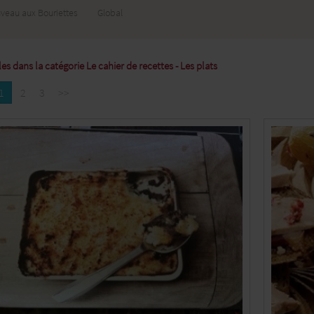
veau aux Bouriettes
Global
les dans la catégorie Le cahier de recettes - Les plats
1
2
3
>>