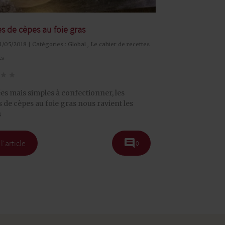
es de cèpes au foie gras
31/05/2018 | Catégories :
Global
,
Le cahier de recettes
ts
star
star
es mais simples à confectionner, les
s de cèpes au foie gras nous ravient les
s
comment
 l'article
0