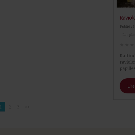
Raviol
Publié : 
- Les pla
star
star
star
Raffiné
raviole
papille
Lire
1
2
3
>>