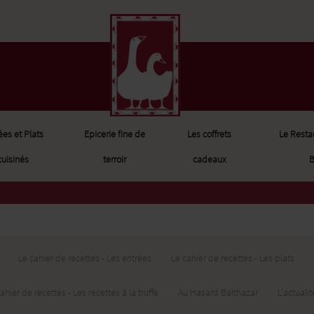
ées et Plats
Epicerie fine de
Les coffrets
Le Resta
cuisinés
terroir
cadeaux
B
Le cahier de recettes - Les entrées
Le cahier de recettes - Les plats
ahier de recettes - Les recettes à la truffe
Au Hasard Balthazar
L'actuali