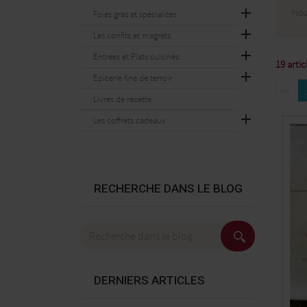

Nou
Foies gras et spécialités

Les confits et magrets

Entrées et Plats cuisinés
19 artic

Epicerie fine de terroir
<<
Livres de recette

Les coffrets cadeaux
RECHERCHE DANS LE BLOG
DERNIERS ARTICLES