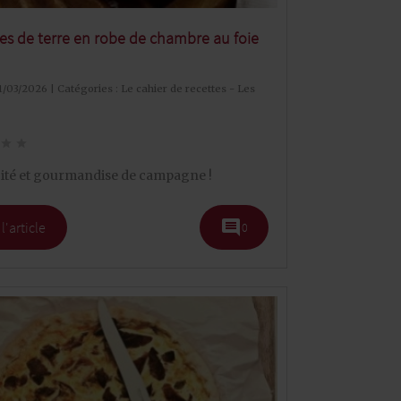
 de terre en robe de chambre au foie
11/03/2026 | Catégories :
Le cahier de recettes - Les
star
star
cité et gourmandise de campagne !
comment
 l'article
0