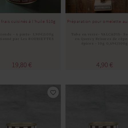
frais cuisinés à l'huile 510g
Préparation pour omelette au
 ronde - 4 parts- 3,90€/100g
Tube en verre- VALCADIS- So
ctionné par Les BOURIETTES
en Quercy Brisures de cèpe
épices - 10g 0,49€/100
Acheter
Acheter
19,80 €
4,90 €
favorite_border