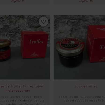
favorite_border
res de Truffes Noires tuber
Jus de truffes
melanosporum
res de truffes noires--bocal
Bocal- 45 ml- 37,55€/100ml M
n Pebeyre - Cahors- Depuis
Pebeyre fondée en 1897 (4
6ml - poids net 15g -poids min