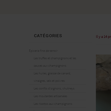
CATÉGORIES
Il y a 14 p
Epicerie fine de terroir
Les truffes et champignons et les
sauces aux champignons
Les huiles, graisse de canard,
vinaigres, sels et poivres
Les confits d'oignons, chutneys
Les moutardes artisanales
Les risottos aux champignons