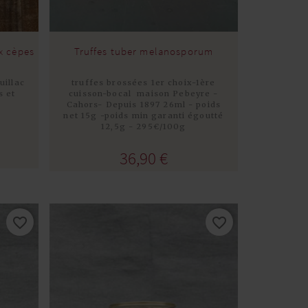
x cèpes
Truffes tuber melanosporum
uillac
truffes brossées 1er choix-1ère
s et
cuisson-bocal maison Pebeyre -
g
Cahors- Depuis 1897 26ml - poids
net 15g -poids min garanti égoutté
Acheter
12,5g - 295€/100g
36,90 €
favorite_border
favorite_border