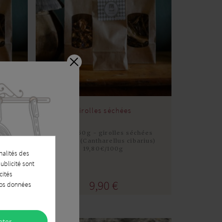
girolles séchées
0g
sachet 50g - girolles séchées
entières (Cantharellus cibarius)
19,80€/100g
nalités des
Acheter
ublicité sont
cités
9,90 €
 vos données
eter