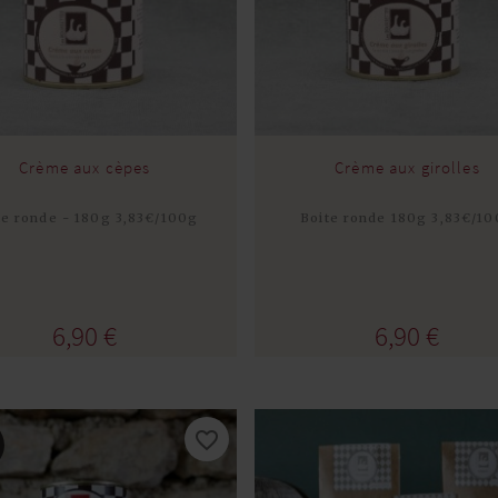
Crème aux cèpes
Crème aux girolles
te ronde - 180g 3,83€/100g
Boite ronde 180g 3,83€/1
Acheter
Acheter
6,90 €
6,90 €
favorite_border