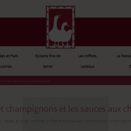
ées et Plats
Epicerie fine de
Les coffrets
Le Resta
cuisinés
terroir
cadeaux
B
ns et les sauces aux champignons
 et champignons et les sauces aux
: cèpes, girolles, morilles, truffes et nos sauces crémeuses aux champignon