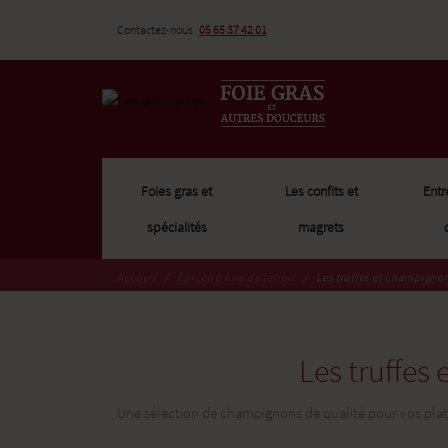
Contactez-nous
05 65 37 42 01
Foies gras et
Les confits et
Entr
spécialités
magrets
Accueil
Epicerie fine de terroir
Les truffes et champigno
Les truffes
Une sélection de champignons de qualité pour vos plats