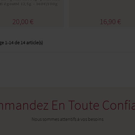
ti égoutté 12,5g - 160€/100g
Acheter
Acheter
20,00 €
16,90 €
ge 1-14 de 14 article(s)
mandez En Toute Confi
Nous sommes attentifs à vos besoins