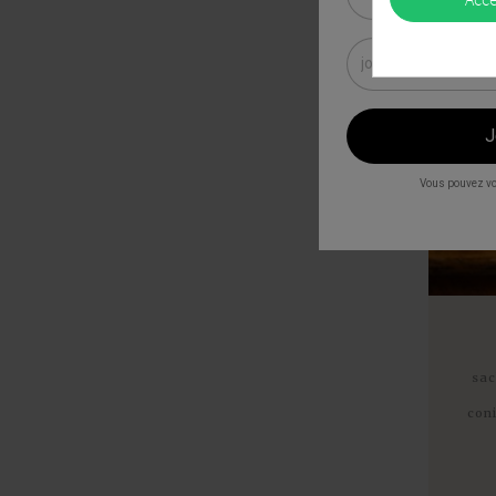
Vous pouvez vo
sac
con