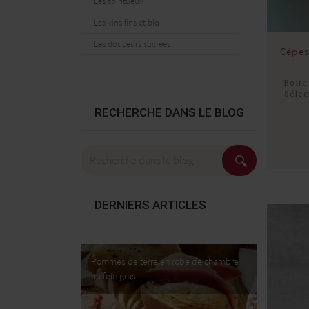
Les spiritueux
Les vins fins et bio
Les douceurs sucrées
Cèpes 
Boite
Séle
RECHERCHE DANS LE BLOG
DERNIERS ARTICLES
Pommes de terre en robe de chambre
Risotto aux asperges et au foie gras
Parmentier de confit de canard
Pintade farcie au foie gras, marrons ,
au foie gras
purée de céleri à la truffe