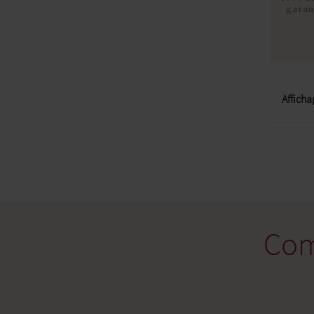
garan
Afficha
Com