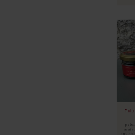
Pelu
pelu
maiso
1897 2