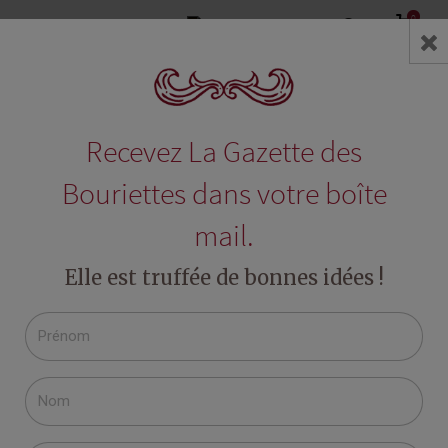
0
search
Accueil
Blog
Le cahier de recettes - Les plats
Parmentier de confit de can
Recevez La Gazette des
RECHERCHE DANS LE BLOG
Bouriettes dans votre boîte
mail.
Elle est truffée de bonnes idées !
DERNIERS ARTICLES